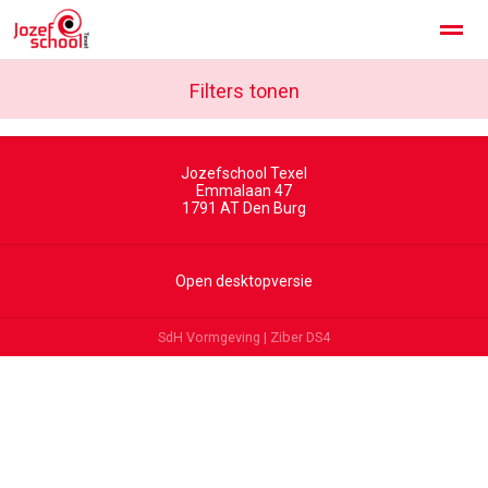
Jozefschool Texel
Kennismaken
Filters tonen
Contact
Jozefschool Texel
Home
Facebook
Instagram
Zoeken
Emmalaan 47
1791 AT
Den Burg
Open desktopversie
SdH Vormgeving |
Ziber DS4