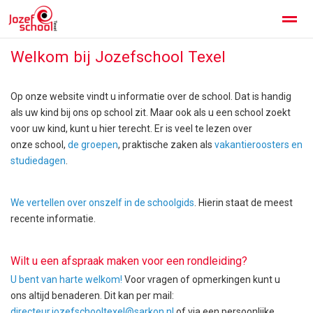
Welkom bij Jozefschool Texel
Jozefschool Texel
Kennismaken
Contact
Op onze website vindt u informatie over de school. Dat is handig
Home
Facebook
Instagram
Zoeken
als uw kind bij ons op school zit. Maar ook als u een school zoekt
voor uw kind, kunt u hier terecht. Er is veel te lezen over
onze school,
de groepen
, praktische zaken als
vakantieroosters en
studiedagen
.
We vertellen over onszelf in de schoolgids
. Hierin staat de meest
recente informatie.
Wilt u een afspraak maken voor een rondleiding?
U bent van harte welkom!
Voor vragen of opmerkingen kunt u
ons altijd benaderen. Dit kan per mail:
directeur.jozefschooltexel@sarkon.nl
of via een persoonlijke