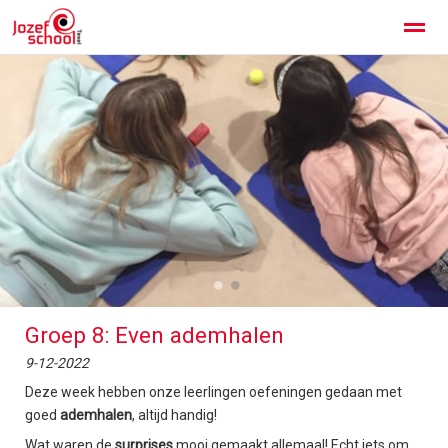
Jozefschool Texel
Kennismaken
Contact
Home
Facebook
Instagram
Zoeken
●
●
Groep 8: Even ademhalen
9-12-2022
Deze week hebben onze leerlingen oefeningen gedaan met
goed
ademhalen
, altijd handig!
Wat waren de
surprises
mooi gemaakt allemaal! Echt iets om