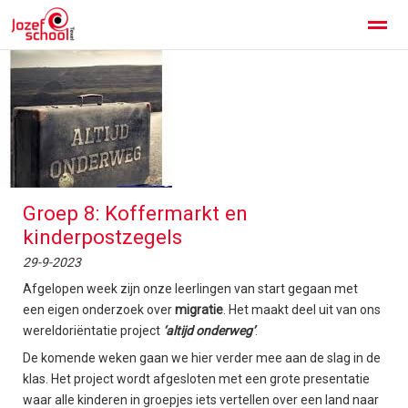
Jozefschool Texel
Kennismaken
Contact
Home
Facebook
Instagram
Zoeken
Groep 8: Koffermarkt en
kinderpostzegels
29-9-2023
Afgelopen week zijn onze leerlingen van start gegaan met
een eigen onderzoek over
migratie
. Het maakt deel uit van ons
wereldoriëntatie project
‘altijd onderweg’
.
De komende weken gaan we hier verder mee aan de slag in de
klas. Het project wordt afgesloten met een grote presentatie
waar alle kinderen in groepjes iets vertellen over een land naar