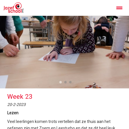
Jozefschool Texel
Kennismaken
Contact
Home
Facebook
Instagram
Zoeken
●
●
●
Week 23
20-2-2023
Lezen
Veel leerlingen komen trots vertellen dat ze thuis aan het
oefenen zijn met Zoem en Leesturbo en dat ze dit heel leuk